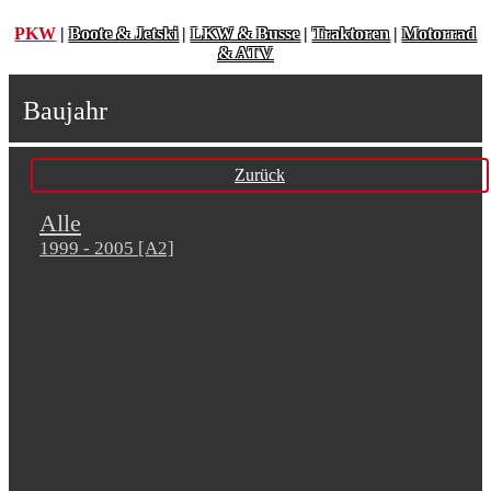
PKW
|
Boote & Jetski
|
LKW & Busse
|
Traktoren
|
Motorrad
& ATV
Baujahr
Zurück
Alle
1999 - 2005 [A2]