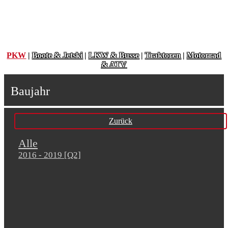
PKW
|
Boote & Jetski
|
LKW & Busse
|
Traktoren
|
Motorrad
& ATV
Baujahr
Zurück
Alle
2016 - 2019 [Q2]