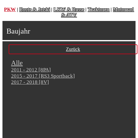
PKW
|
Boote & Jetski
|
LKW & Busse
|
Traktoren
|
Motorrad
& ATV
Baujahr
Zurück
Alle
2011 - 2012 [8PA]
2015 - 2017 [RS3 Sportback]
2017 - 2018 [8V]