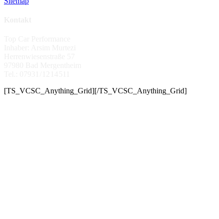
Sitemap
Kontakt
Top Car Performance
Inhaber: Arsim Murtezi
Herrenwiesenstraße 57
97980 Bad Mergentheim
Tel.: 07931 / 12 14 511
[TS_VCSC_Anything_Grid][/TS_VCSC_Anything_Grid]