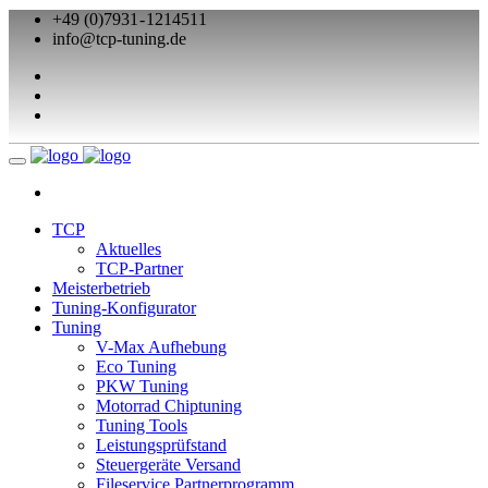
+49 (0)7931 - 1214511
info@tcp-tuning.de
TCP
Aktuelles
TCP-Partner
Meisterbetrieb
Tuning-Konfigurator
Tuning
V-Max Aufhebung
Eco Tuning
PKW Tuning
Motorrad Chiptuning
Tuning Tools
Leistungsprüfstand
Steuergeräte Versand
Fileservice Partnerprogramm