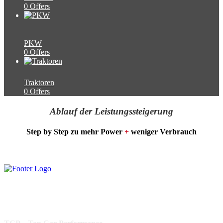
0 Offers
PKW
0 Offers
Traktoren
0 Offers
Ablauf der Leistungssteigerung
Step by Step zu mehr Power
+
weniger Verbrauch
Beste Leistung
Verbrauchsoptimierung
Werkstattgarantie
Geprüfte Qualität
Partnernetzwerk