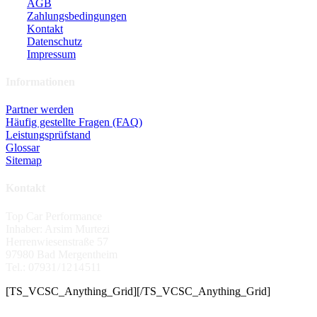
AGB
Zahlungsbedingungen
Kontakt
Datenschutz
Impressum
Informationen
Partner werden
Häufig gestellte Fragen (FAQ)
Leistungsprüfstand
Glossar
Sitemap
Kontakt
Top Car Performance
Inhaber: Arsim Murtezi
Herrenwiesenstraße 57
97980 Bad Mergentheim
Tel.: 07931 / 12 14 511
[TS_VCSC_Anything_Grid][/TS_VCSC_Anything_Grid]