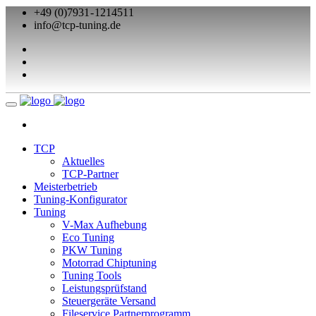
+49 (0)7931 - 1214511
info@tcp-tuning.de
TCP
Aktuelles
TCP-Partner
Meisterbetrieb
Tuning-Konfigurator
Tuning
V-Max Aufhebung
Eco Tuning
PKW Tuning
Motorrad Chiptuning
Tuning Tools
Leistungsprüfstand
Steuergeräte Versand
Fileservice Partnerprogramm