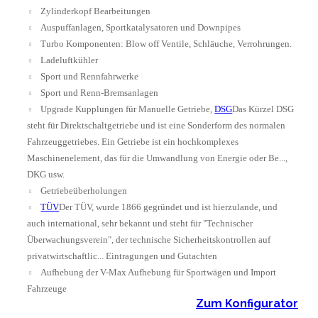
Zylinderkopf Bearbeitungen
Auspuffanlagen, Sportkatalysatoren und Downpipes
Turbo Komponenten: Blow off Ventile, Schläuche, Verrohrungen.
Ladeluftkühler
Sport und Rennfahrwerke
Sport und Renn-Bremsanlagen
Upgrade Kupplungen für Manuelle Getriebe,
DSG
Das Kürzel DSG
steht für Direktschaltgetriebe und ist eine Sonderform des normalen
Fahrzeuggetriebes. Ein Getriebe ist ein hochkomplexes
Maschinenelement, das für die Umwandlung von Energie oder Be...
,
DKG usw.
Getriebeüberholungen
TÜV
Der TÜV, wurde 1866 gegründet und ist hierzulande, und
auch international, sehr bekannt und steht für "Technischer
Überwachungsverein", der technische Sicherheitskontrollen auf
privatwirtschaftlic...
Eintragungen und Gutachten
Aufhebung der V-Max Aufhebung für Sportwägen und Import
Fahrzeuge
Zum Konfigurator