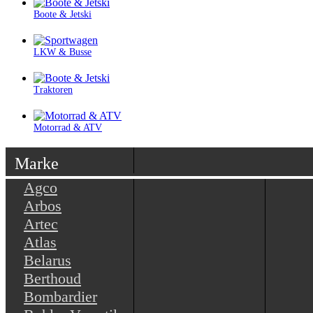
Boote & Jetski
LKW & Busse
Traktoren
Motorrad & ATV
Marke
Agco
Arbos
Artec
Atlas
Belarus
Berthoud
Bombardier