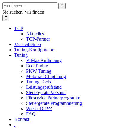
Sie suchen, wir finden.
TCP
Aktuelles
TCP-Partner
Meisterbetrieb
Tuning-Konfigurator
Tuning
V-Max Aufhebung
Eco Tuning
PKW Tuning
Motorrad Chiptuning
Tuning Tools
Leistungsprüfstand
Steuergeräte Versand
Fileservice Partnerprogramm
Steuergeräte Programmierung
Wieso TCP??
FAQ
Kontakt