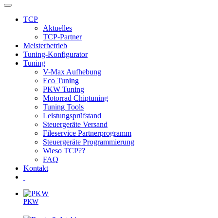
TCP
Aktuelles
TCP-Partner
Meisterbetrieb
Tuning-Konfigurator
Tuning
V-Max Aufhebung
Eco Tuning
PKW Tuning
Motorrad Chiptuning
Tuning Tools
Leistungsprüfstand
Steuergeräte Versand
Fileservice Partnerprogramm
Steuergeräte Programmierung
Wieso TCP??
FAQ
Kontakt
PKW