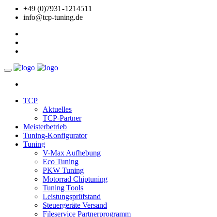
+49 (0)7931 - 1214511
info@tcp-tuning.de
TCP
Aktuelles
TCP-Partner
Meisterbetrieb
Tuning-Konfigurator
Tuning
V-Max Aufhebung
Eco Tuning
PKW Tuning
Motorrad Chiptuning
Tuning Tools
Leistungsprüfstand
Steuergeräte Versand
Fileservice Partnerprogramm