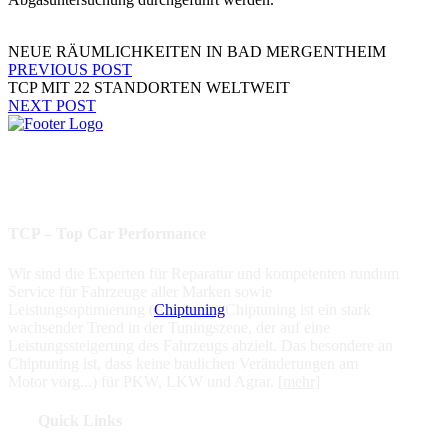
NEUE RÄUMLICHKEITEN IN BAD MERGENTHEIM
PREVIOUS POST
TCP MIT 22 STANDORTEN WELTWEIT
NEXT POST
Beste Leistung
Verbrauchsoptimierung
Werkstattgarantie
Geprüfte Qualität
Partnernetzwerk
TCP – Top Car Performance
Wir sind die Experten für Reparatur und kompetenten rundum
Service für Fahrzeuge aller Marken sowie
Leistungsoptimierung (
Chiptuning
Chiptuning ist ein stark
wachsender Trend in der Tuningszene, der auf eine
Leistungssteigerung des Fahrzeugs abzielt. Das besondere an
Chiptuning ist, dass keine baulichen Veränderungen am
Motor vorg...
) für PKW, LKW und Agrar.
[mehr]
Quick Links