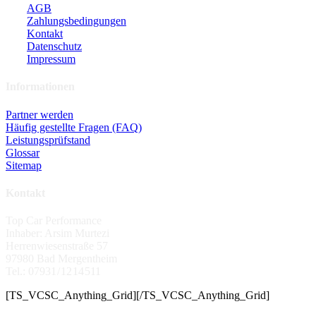
AGB
Zahlungsbedingungen
Kontakt
Datenschutz
Impressum
Informationen
Partner werden
Häufig gestellte Fragen (FAQ)
Leistungsprüfstand
Glossar
Sitemap
Kontakt
Top Car Performance
Inhaber: Arsim Murtezi
Herrenwiesenstraße 57
97980 Bad Mergentheim
Tel.: 07931 / 12 14 511
[TS_VCSC_Anything_Grid][/TS_VCSC_Anything_Grid]