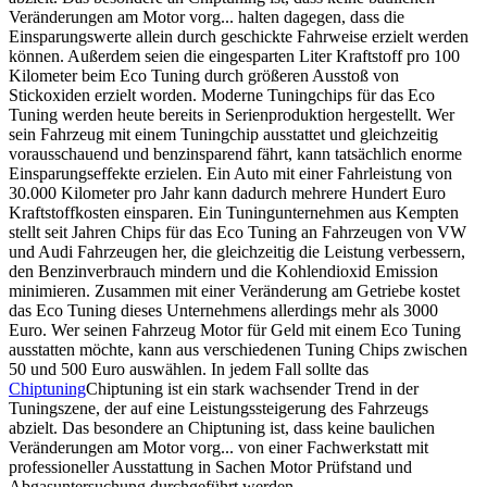
Veränderungen am Motor vorg...
halten dagegen, dass die
Einsparungswerte allein durch geschickte Fahrweise erzielt werden
können. Außerdem seien die eingesparten Liter Kraftstoff pro 100
Kilometer beim Eco Tuning durch größeren Ausstoß von
Stickoxiden erzielt worden. Moderne Tuningchips für das Eco
Tuning werden heute bereits in Serienproduktion hergestellt. Wer
sein Fahrzeug mit einem Tuningchip ausstattet und gleichzeitig
vorausschauend und benzinsparend fährt, kann tatsächlich enorme
Einsparungseffekte erzielen. Ein Auto mit einer Fahrleistung von
30.000 Kilometer pro Jahr kann dadurch mehrere Hundert Euro
Kraftstoffkosten einsparen. Ein Tuningunternehmen aus Kempten
stellt seit Jahren Chips für das Eco Tuning an Fahrzeugen von VW
und Audi Fahrzeugen her, die gleichzeitig die Leistung verbessern,
den Benzinverbrauch mindern und die Kohlendioxid Emission
minimieren. Zusammen mit einer Veränderung am Getriebe kostet
das Eco Tuning dieses Unternehmens allerdings mehr als 3000
Euro. Wer seinen Fahrzeug Motor für Geld mit einem Eco Tuning
ausstatten möchte, kann aus verschiedenen Tuning Chips zwischen
50 und 500 Euro auswählen. In jedem Fall sollte das
Chiptuning
Chiptuning ist ein stark wachsender Trend in der
Tuningszene, der auf eine Leistungssteigerung des Fahrzeugs
abzielt. Das besondere an Chiptuning ist, dass keine baulichen
Veränderungen am Motor vorg...
von einer Fachwerkstatt mit
professioneller Ausstattung in Sachen Motor Prüfstand und
Abgasuntersuchung durchgeführt werden.