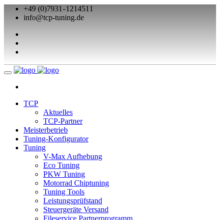
+49 (0)7931 - 1214511
info@tcp-tuning.de
TCP
Aktuelles
TCP-Partner
Meisterbetrieb
Tuning-Konfigurator
Tuning
V-Max Aufhebung
Eco Tuning
PKW Tuning
Motorrad Chiptuning
Tuning Tools
Leistungsprüfstand
Steuergeräte Versand
Fileservice Partnerprogramm