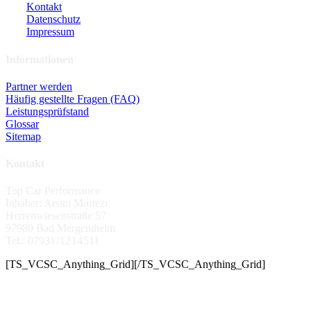
Kontakt
Datenschutz
Impressum
Informationen
Partner werden
Häufig gestellte Fragen (FAQ)
Leistungsprüfstand
Glossar
Sitemap
Kontakt
Top Car Performance
Inhaber: Arsim Murtezi
Herrenwiesenstraße 57
97980 Bad Mergentheim
Tel.: 07931 / 12 14 511
[TS_VCSC_Anything_Grid][/TS_VCSC_Anything_Grid]