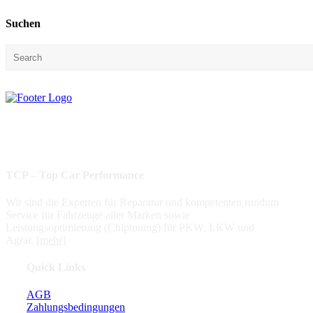
Suchen
Beste Leistung
Verbrauchsoptimierung
Werkstattgarantie
Geprüfte Qualität
Partnernetzwerk
TCP – Top Car Performance
Wir sind die Experten für Reparatur und kompetenten rundum
Service für Fahrzeuge aller Marken sowie
Leistungsoptimierung (Chiptuning) für PKW, LKW und
Agrar.
[mehr]
Quick Links
AGB
Zahlungsbedingungen