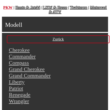
PKW
|
Boote & Jetski
|
LKW & Busse
|
Traktoren
|
Motorrad
& ATV
Modell
Zurück
Cherokee
Commander
Compass
Grand Cherokee
Grand Commander
Liberty
Patriot
Renegade
Wrangler