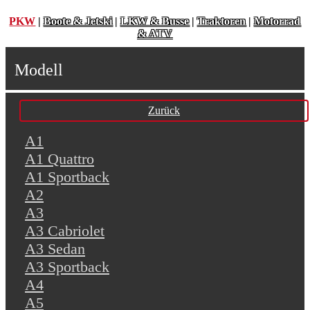
PKW
|
Boote & Jetski
|
LKW & Busse
|
Traktoren
|
Motorrad
& ATV
Modell
Zurück
A1
A1 Quattro
A1 Sportback
A2
A3
A3 Cabriolet
A3 Sedan
A3 Sportback
A4
A5