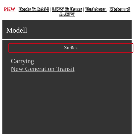
PKW
|
Boote & Jetski
|
LKW & Busse
|
Traktoren
|
Motorrad
& ATV
Modell
Zurück
Carrying
New Generation Transit