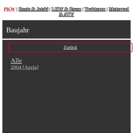
PKW
|
Boote & Jetski
|
LKW & Busse
|
Traktoren
|
Motorrad
& ATV
Baujahr
Zurück
Alle
2004 [Axela]